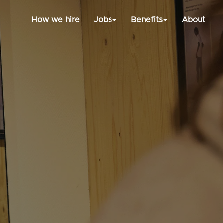
How we hire
Jobs
Benefits
About