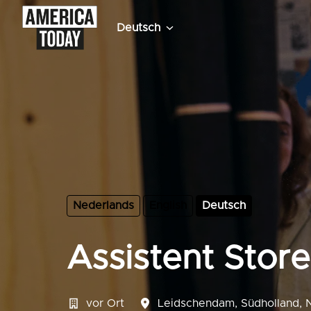
Zum
Inhalt
Deutsch
Startseite
springen
Nederlands
English
Deutsch
Assistent Sto
vor Ort
Leidschendam
,
Südholland
,