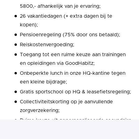
5800,- afhankelijk van je ervaring;
26 vakantiedagen (+ extra dagen bij te
kopen);
Pensioenregeling (75% door ons betaald);
Reiskostenvergoeding;
Toegang tot een ruime keuze aan trainingen
en opleidingen via GoodHabitz;
Onbeperkte lunch in onze HQ-kantine tegen
een kleine bijdrage;
Gratis sportschool op HQ & leasefietsregeling;
Collectiviteitskorting op je aanvullende
zorgverzekering;
Ruime keuze uit gepersonaliseerde secundaire
benefits via de Alleo app;
Gezellige borrels in onze eigen "Bar Gezellig";