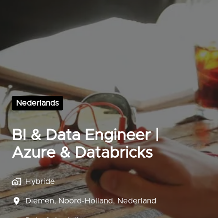
Nederlands
BI & Data Engineer |
Azure & Databricks
Hybride
Diemen
,
Noord-Holland
,
Nederland