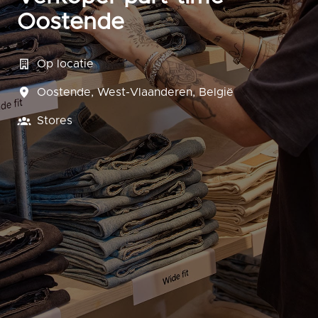
Oostende
Op locatie
Oostende
,
West-Vlaanderen
,
België
Stores