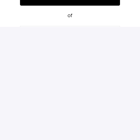
of
Solliciteren met Indeed
Deel vacature
Startseite
america-today.com