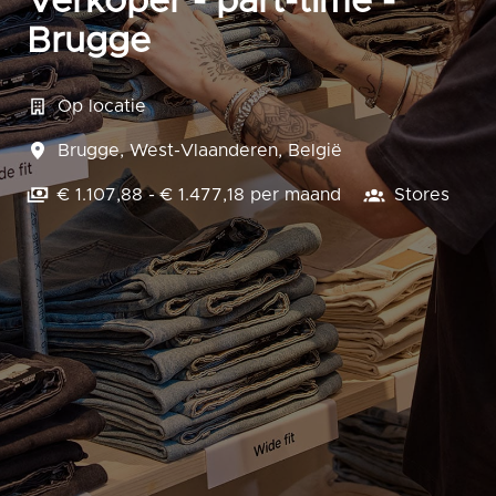
Verkoper - part-time -
Brugge
Op locatie
Brugge
,
West-Vlaanderen
,
België
€ 1.107,88 - € 1.477,18 per maand
Stores