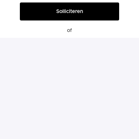
Solliciteren
of
Solliciteren met Indeed
Deel vacature
Homepage