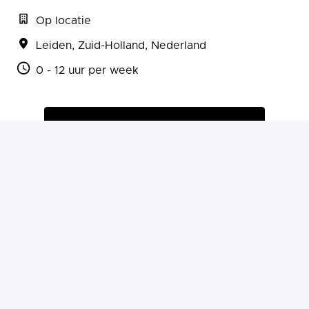
Op locatie
Leiden
,
Zuid-Holland
,
Nederland
0 - 12 uur per week
Solliciteren
of
Solliciteren met Indeed
Deel vacature