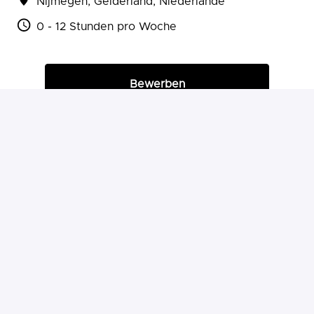
Nijmegen
,
Gelderland
,
Niederlande
0 - 12 Stunden pro Woche
Bewerben
oder
Über Indeed bewerben
Job teilen