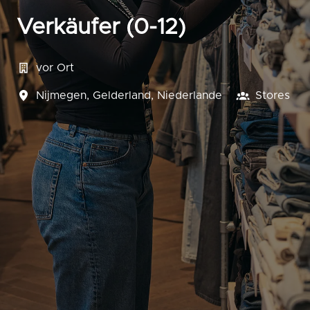
Verkäufer (0-12)
vor Ort
Nijmegen
,
Gelderland
,
Niederlande
Stores