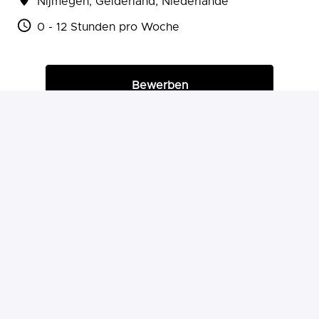
Nijmegen
,
Gelderland
,
Niederlande
0 - 12 Stunden pro Woche
Bewerben
oder
Über Indeed bewerben
Job teilen