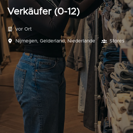
Verkäufer (0-12)
vor Ort
Nijmegen
,
Gelderland
,
Niederlande
Stores