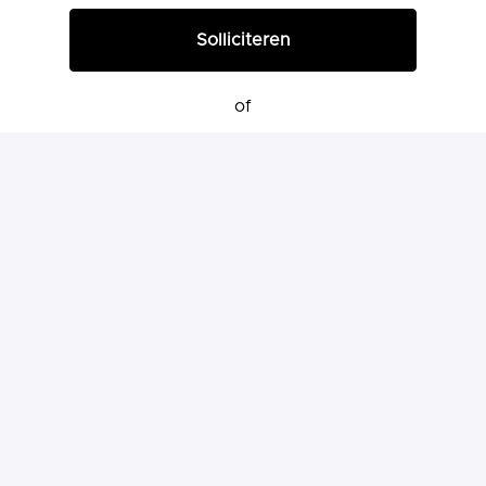
Solliciteren
of
Solliciteren met Indeed
Deel vacature
Homepage