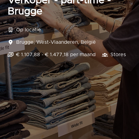
Verkoper - part-time -
Brugge
Op locatie
Brugge
,
West-Vlaanderen
,
België
€ 1.107,88 - € 1.477,18 per maand
Stores