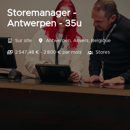
Storemanager -
Antwerpen - 35u
Sur site
Antwerpen
,
Anvers
,
Belgique
2 547,48 € - 2 800 € par mois
Stores