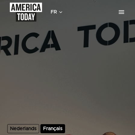
Aller
au
FR
Page d'accueil
contenu
Nederlands
Français