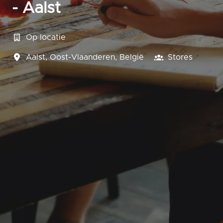
- Aalst
Op locatie
Aalst
,
Oost-Vlaanderen
,
België
Stores