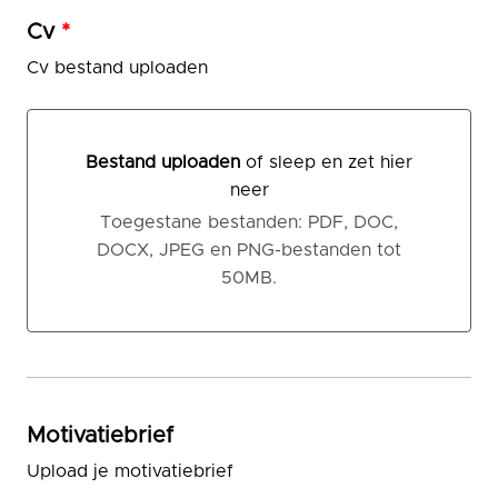
Cv
*
Cv bestand uploaden
Bestand uploaden
of sleep en zet hier
neer
Bestand uploaden of sleep en zet hier neer
Toegestane bestanden: PDF, DOC,
DOCX, JPEG en PNG-bestanden tot
50MB.
Motivatiebrief
Upload je motivatiebrief