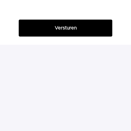
Versturen
Homepagina
america-today.com