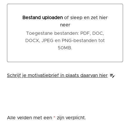
Bestand uploaden
of sleep en zet hier
neer
Bestand uploaden of sleep en zet hier neer
Toegestane bestanden: PDF, DOC,
DOCX, JPEG en PNG-bestanden tot
50MB.
Schrijf je motivatiebrief in plaats daarvan hier
Alle velden met een
*
zijn verplicht.