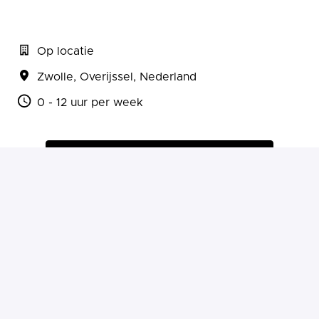
Op locatie
Zwolle
,
Overijssel
,
Nederland
0 - 12 uur per week
Solliciteren
of
Solliciteren met Indeed
Deel vacature