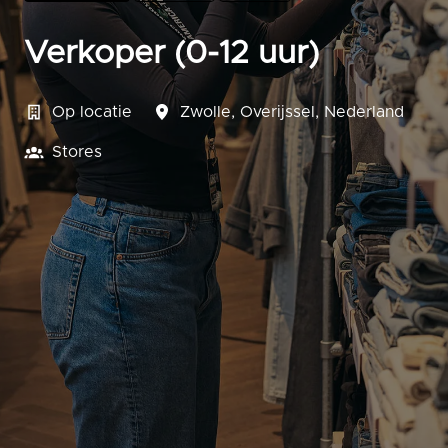
Verkoper (0-12 uur)
Op locatie
Zwolle
,
Overijssel
,
Nederland
Stores