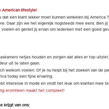
 American lifestyle!
 dat een klant lekker moet kunnen winkelen bij America
re. Daar zijn we het eigenlijk nogsteeds mee eens. Ben ji
at voelen en geniet jij ervan om iedereen met een goed gev
paskamers netjes houden en zorgen dat alles er top uitziet.
eur uit te laten gaan.
zich welkom voelen. Of je nu helpt bij het zoeken van de p
ica today een fijne ervaring.
ebt interesse in mode en vindt het leuk om klanten mee te 
eving eromheen maakt het compleet!
je krijgt van ons: