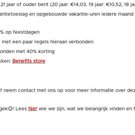
1 jaar of ouder bent (20 jaar: €14,03, 19 jaar: €10,52, 18 jaa
kantietoeslag en opgebouwde vakantie-uren iedere maand d
0% op feestdagen
 met een paar regels hieraan verbonden
avonden met 40% korting
ikken:
Benefits store
 of neem contact met ons op voor meer informatie over dez
gek😉! Lees
hier
wie we zijn, wat we belangrijk vinden en f