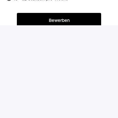
Bewerben
oder
Über Indeed bewerben
Job teilen
Homepagina