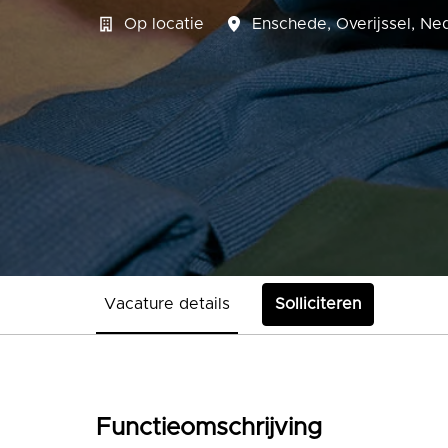
Op locatie
Enschede
,
Overijssel
,
Ned
Vacature details
Solliciteren
Functieomschrijving