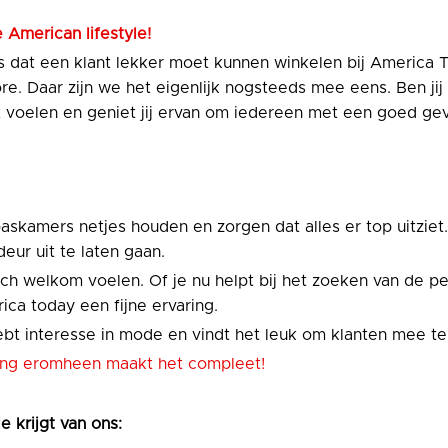
 American lifestyle!
 dat een klant lekker moet kunnen winkelen bij America
re. Daar zijn we het eigenlijk nogsteeds mee eens. Ben ji
at voelen en geniet jij ervan om iedereen met een goed gev
paskamers netjes houden en zorgen dat alles er top uitziet.
eur uit te laten gaan.
zich welkom voelen. Of je nu helpt bij het zoeken van de p
ica today een fijne ervaring.
ebt interesse in mode en vindt het leuk om klanten mee te 
eving eromheen maakt het compleet!
je krijgt van ons: